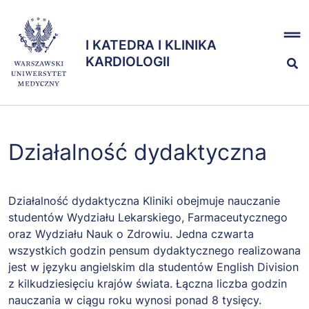
Przejdź
x
do
I KATEDRA I KLINIKA
treści
I KATEDRA I KLINIKA
KARDIOLOGII
KARDIOLOGII
Nauka
Działalność dydaktyczna
Dydaktyka
Działalność dydaktyczna Kliniki obejmuje nauczanie
Działalność Kliniczna
studentów Wydziału Lekarskiego, Farmaceutycznego
oraz Wydziału Nauk o Zdrowiu. Jedna czwarta
wszystkich godzin pensum dydaktycznego realizowana
70 - lecie Kliniki
jest w języku angielskim dla studentów English Division
z kilkudziesięciu krajów świata. Łączna liczba godzin
nauczania w ciągu roku wynosi ponad 8 tysięcy.
Zespół