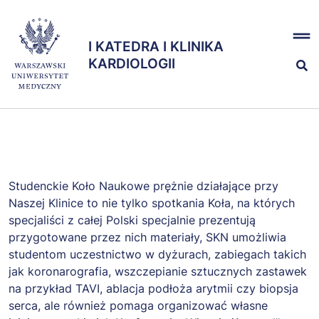
Przejdź
x
do
I KATEDRA I KLINIKA
treści
I KATEDRA I KLINIKA
KARDIOLOGII
KARDIOLOGII
Nauka
Dydaktyka
Studenckie Koło Naukowe prężnie działające przy
Naszej Klinice to nie tylko spotkania Koła, na których
Działalność Kliniczna
specjaliści z całej Polski specjalnie prezentują
przygotowane przez nich materiały, SKN umożliwia
studentom uczestnictwo w dyżurach, zabiegach takich
70 - lecie Kliniki
jak koronarografia, wszczepianie sztucznych zastawek
na przykład TAVI, ablacja podłoża arytmii czy biopsja
serca, ale również pomaga organizować własne
Zespół