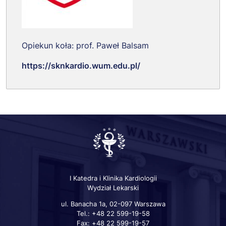
Opiekun koła: prof. Paweł Balsam
https://sknkardio.wum.edu.pl/
I Katedra i Klinika Kardiologii
Wydział Lekarski
ul. Banacha 1a, 02-097 Warszawa
Tel.: +48 22 599-19-58
Fax: +48 22 599-19-57